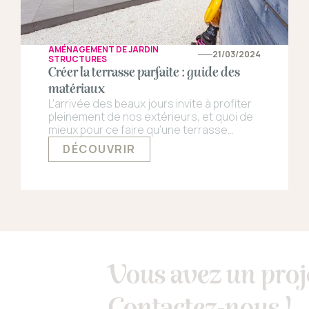
AMÉNAGEMENT DE JARDIN
21/03/2024
STRUCTURES
Créer la terrasse parfaite : guide des
matériaux
L’arrivée des beaux jours invite à profiter
pleinement de nos extérieurs, et quoi de
mieux pour ce faire qu’une terrasse
accueillante ?
DÉCOUVRIR
Vous avez un proj
Contactez-nous !