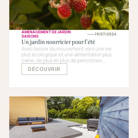
AMÉNAGEMENT DE JARDIN
19/07/2024
SAISONS
Un jardin nourricier pour l’été
Avec l’essor du mouvement vers une vie
plus écologique et une alimentation plus
saine, de plus en plus de personnes
s’intéressent à la création d’un jardin
DÉCOUVRIR
nourricier. Ces jardins, composés de
fruitiers et de potagers, permettent de
produire des légumes et des fruits frais,
mais aussi de réduire l’empreinte carbone
et de favoriser la biodiversité. Mais par
quoi commencer ?