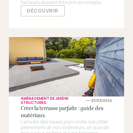
facteurs doivent être pris en compte.
Esthétique, sécurité, budget et entretien
DÉCOUVRIR
sont autant de critères à considérer.
Dans cet article, nous vous guidons à
travers les différents types de clôtures
afin de vous aider à faire le meilleur choix
pour votre espace extérieur.
AMÉNAGEMENT DE JARDIN
21/03/2024
STRUCTURES
Créer la terrasse parfaite : guide des
matériaux
L’arrivée des beaux jours invite à profiter
pleinement de nos extérieurs, et quoi de
mieux pour ce faire qu’une terrasse