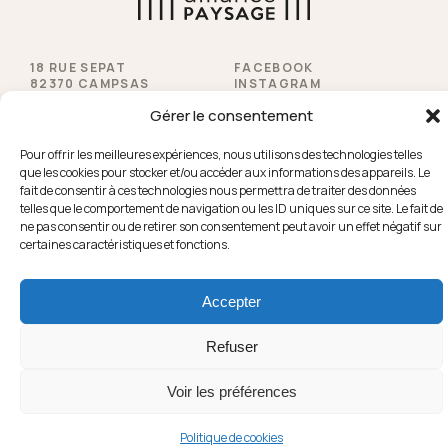
18 RUE SEPAT
FACEBOOK
82370 CAMPSAS
INSTAGRAM
YOUTUBE
Gérer le consentement
PINTEREST
LA FORGE
HOUZZ
31850 MONDOUZIL
Pour offrir les meilleures expériences, nous utilisons des technologies telles
05 63 30 01 92
que les cookies pour stocker et/ou accéder aux informations des appareils. Le
fait de consentir à ces technologies nous permettra de traiter des données
telles que le comportement de navigation ou les ID uniques sur ce site. Le fait de
ne pas consentir ou de retirer son consentement peut avoir un effet négatif sur
certaines caractéristiques et fonctions.
© 2026 Spironello Espaces Verts - Tous droits réservés |
Mentions légales
|
Politique de cookies
|
Près de chez
vous
Accepter
Refuser
Voir les préférences
Politique de cookies