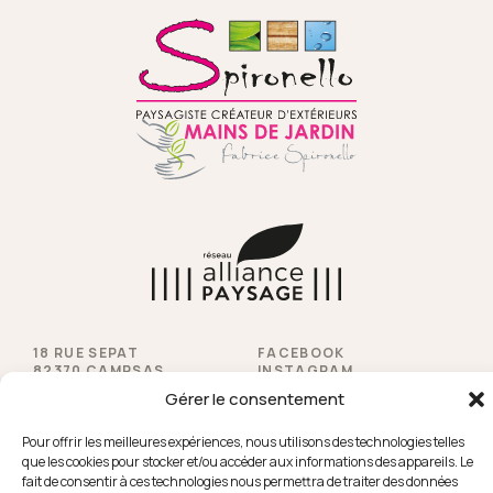
18 RUE SEPAT
FACEBOOK
82370 CAMPSAS
INSTAGRAM
YOUTUBE
Gérer le consentement
PINTEREST
LA FORGE
HOUZZ
31850 MONDOUZIL
Pour offrir les meilleures expériences, nous utilisons des technologies telles
que les cookies pour stocker et/ou accéder aux informations des appareils. Le
05 63 30 01 92
fait de consentir à ces technologies nous permettra de traiter des données