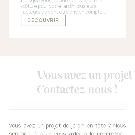
Lorsque vous décidez d’installer une
clôture pour votre jardin, plusieurs
facteurs doivent être pris en compte.
Esthétique, sécurité, budget et entretien
DÉCOUVRIR
sont autant de critères à considérer.
Dans cet article, nous vous guidons à
travers les différents types de clôtures
afin de vous aider à faire le meilleur choix
pour votre espace extérieur.
Vous avez un projet
Contactez-nous !
Vous avez un projet de jardin en tête ? Nous
sommes là pour vous aider à le concrétiser.