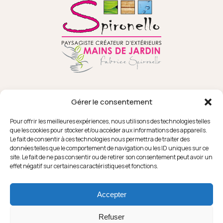
Gérer le consentement
Pour offrir les meilleures expériences, nous utilisons des technologies telles
que les cookies pour stocker et/ou accéder aux informations des appareils.
Le fait de consentir à ces technologies nous permettra de traiter des
données telles que le comportement de navigation ou les ID uniques sur ce
18 RUE SEPAT
FACEBOOK
site. Le fait de ne pas consentir ou de retirer son consentement peut avoir un
82370 CAMPSAS
INSTAGRAM
effet négatif sur certaines caractéristiques et fonctions.
YOUTUBE
PINTEREST
LA FORGE
HOUZZ
31850 MONDOUZIL
Accepter
05 63 30 01 92
Refuser