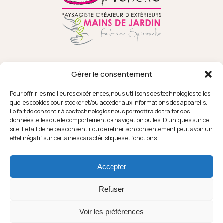
Gérer le consentement
Pour offrir les meilleures expériences, nous utilisons des technologies telles
que les cookies pour stocker et/ou accéder aux informations des appareils.
Le fait de consentir à ces technologies nous permettra de traiter des
données telles que le comportement de navigation ou les ID uniques sur ce
18 RUE SEPAT
FACEBOOK
site. Le fait de ne pas consentir ou de retirer son consentement peut avoir un
82370 CAMPSAS
INSTAGRAM
effet négatif sur certaines caractéristiques et fonctions.
YOUTUBE
PINTEREST
LA FORGE
HOUZZ
31850 MONDOUZIL
Accepter
05 63 30 01 92
Refuser
Voir les préférences
© 2026 Spironello Espaces Verts - Tous droits réservés |
Mentions légales
|
Politique de cookies
|
Près de chez