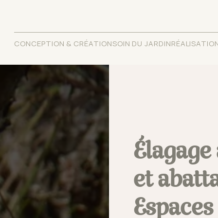
CONCEPTION & CRÉATION
SOIN DU JARDIN
RÉALISATIO
Élagage 
et abatt
Espaces