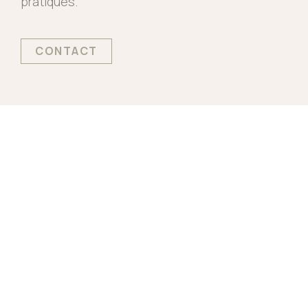
pratiques.
CONTACT
Faire appel à un
jardinier à Castelmaurou
,
c’est bénéficier d’un interlocuteur de proximité
capable d’intervenir rapidement chez vous.
Nos équipes se déplacent autour de