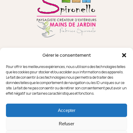
Gérer le consentement
Pour offrir les meilleures expériences, nous utilisons des technologies telles
que les cookies pour stocker et/ou accéder aux informations des appareils.
Le fait de consentir à ces technologies nous permettra de traiter des
données telles que le comportement de navigation ou les ID uniques sur ce
18 RUE SEPAT
FACEBOOK
site. Le fait de ne pas consentir ou de retirer son consentement peut avoir un
82370 CAMPSAS
INSTAGRAM
effet négatif sur certaines caractéristiques et fonctions.
YOUTUBE
PINTEREST
LA FORGE
HOUZZ
31850 MONDOUZIL
Accepter
05 63 30 01 92
Refuser