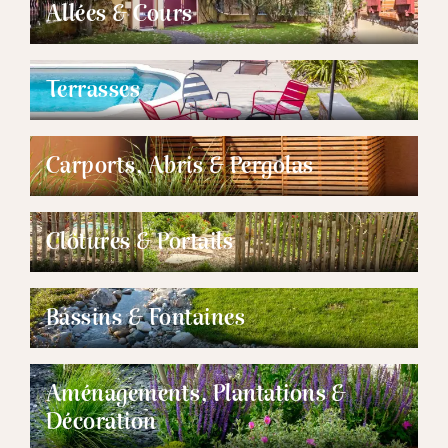
Allées & Cours
Terrasses
Carports, Abris & Pergolas
Clôtures & Portails
Bassins & Fontaines
Aménagements, Plantations &
Décoration