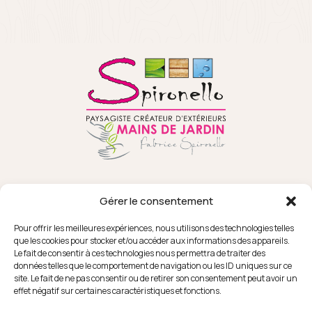
Gérer le consentement
Pour offrir les meilleures expériences, nous utilisons des technologies telles
que les cookies pour stocker et/ou accéder aux informations des appareils.
Le fait de consentir à ces technologies nous permettra de traiter des
données telles que le comportement de navigation ou les ID uniques sur ce
18 RUE SEPAT
FACEBOOK
site. Le fait de ne pas consentir ou de retirer son consentement peut avoir un
82370 CAMPSAS
INSTAGRAM
effet négatif sur certaines caractéristiques et fonctions.
YOUTUBE
PINTEREST
LA FORGE