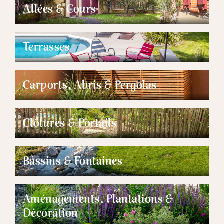
Allées & Cours
Terrasses
Carports, Abris & Pergolas
Clôtures & Portails
Bassins & Fontaines
Aménagements, Plantations &
Décoration