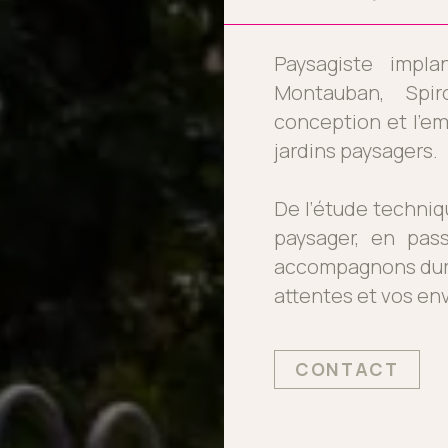
Paysagiste impl
Montauban, Spir
conception et l’e
jardins paysagers.
De l’étude techniq
paysager, en pass
accompagnons dura
attentes et vos env
CONTACT