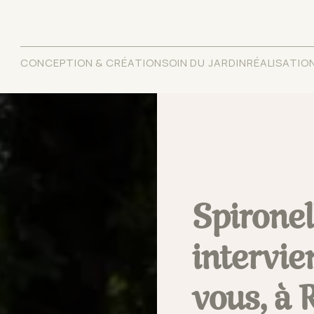
CONCEPTION & CRÉATION
SOIN DU JARDIN
RÉALISATIO
Spironel
intervie
vous, à 