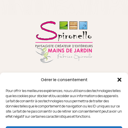
Gérer le consentement
Pour offrir les meilleures expériences, nous utilisons des technologies telles
que les cookies pour stocker et/ou accéder aux informations des appareils.
Le fait de consentir à ces technologies nous permettra de traiter des
données telles que le comportement de navigation ou les ID uniques sur ce
18 RUE SEPAT
FACEBOOK
site. Le fait de ne pas consentir ou de retirer son consentement peut avoir un
82370 CAMPSAS
INSTAGRAM
effet négatif sur certaines caractéristiques et fonctions.
YOUTUBE
PINTEREST
LA FORGE
HOUZZ
31850 MONDOUZIL