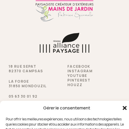
18 RUE SEPAT
FACEBOOK
82370 CAMPSAS
INSTAGRAM
YOUTUBE
PINTEREST
LA FORGE
HOUZZ
31850 MONDOUZIL
05 63 30 01 92
Gérer le consentement
© 2026 Spironello Espaces Verts - Tous droits réservés |
Pour offrir les meilleures expériences, nous utilisons des technologies telles
Mentions légales
|
Politique de cookies
|
Près de chez
que les cookies pour stocker et/ou accéder aux informations des appareils. Le
vous