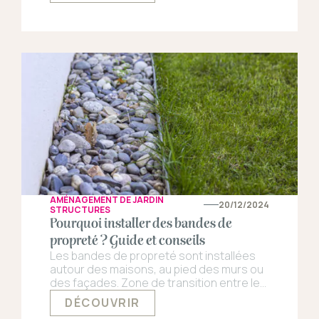
à la fois fonctionnel et esthétique.
AMÉNAGEMENT DE JARDIN
20/12/2024
STRUCTURES
Pourquoi installer des bandes de
propreté ? Guide et conseils
Les bandes de propreté sont installées
autour des maisons, au pied des murs ou
des façades. Zone de transition entre le
mur et le sol, généralement constituée de
DÉCOUVRIR
gravier, de dalles ou d’autres matériaux