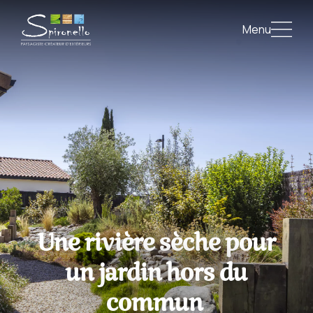
Menu
Une rivière sèche pour
un jardin hors du
commun