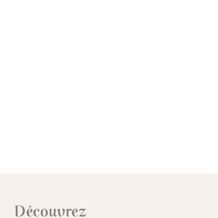
zoysia en alternative au gazon, des couvre-
sols et arbustes
Des allées en stabilisateur de gravier et
sable stabilisé
Une terrasse secondaire en grès cérame
Une entrée structurée avec clôture &
portillon
Découvrez